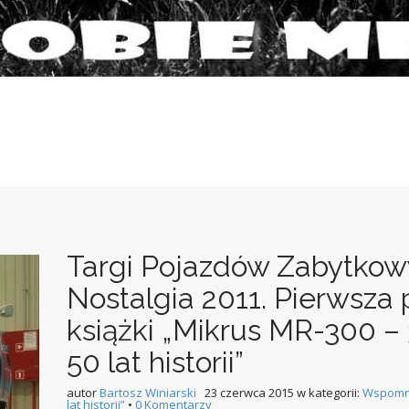
Targi Pojazdów Zabytko
Nostalgia 2011. Pierwsza 
książki „Mikrus MR-300 – 3
50 lat historii”
autor
Bartosz Winiarski
23 czerwca 2015
w kategorii:
Wspomn
lat historii”
•
0 Komentarzy