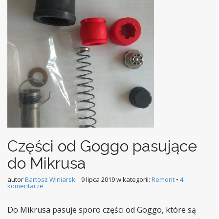
Części od Goggo pasujące
do Mikrusa
autor
Bartosz Winiarski
9 lipca 2019
w kategorii:
Remont
•
4
komentarze
Do Mikrusa pasuje sporo części od Goggo, które są