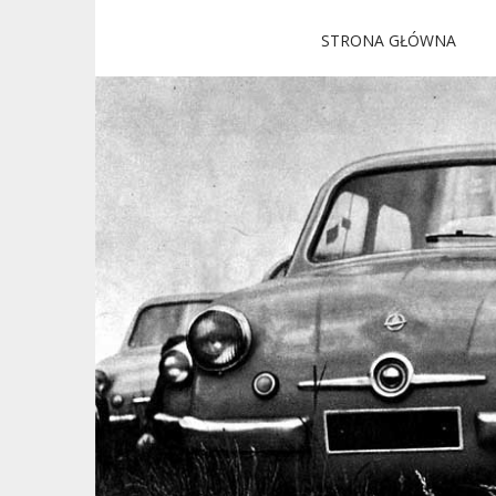
M
S
STRONA GŁÓWNA
Był sobie
k
a
i
i
p
n
Wszystko o Mikrusie MR-300
t
m
o
e
c
n
o
n
u
t
e
n
t