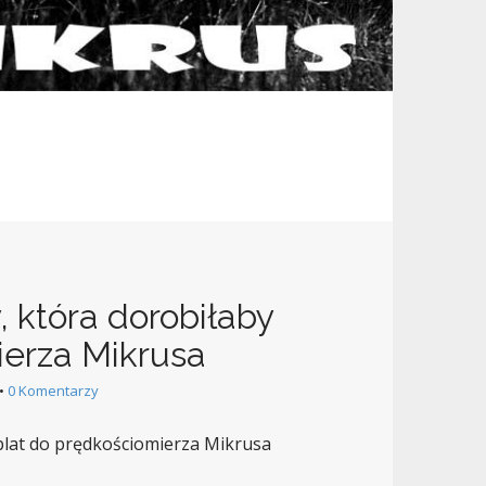
 która dorobiłaby
ierza Mikrusa
•
0 Komentarzy
blat do prędkościomierza Mikrusa