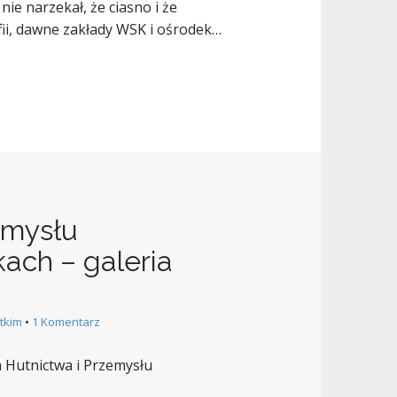
ie narzekał, że ciasno i że
fii, dawne zakłady WSK i ośrodek…
emysłu
ch – galeria
tkim
•
1 Komentarz
 Hutnictwa i Przemysłu