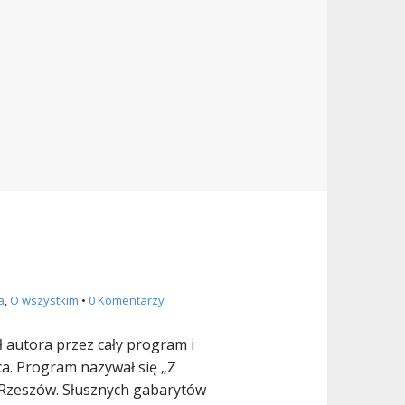
a
,
O wszystkim
•
0 Komentarzy
zł autora przez cały program i
a. Program nazywał się „Z
 Rzeszów. Słusznych gabarytów