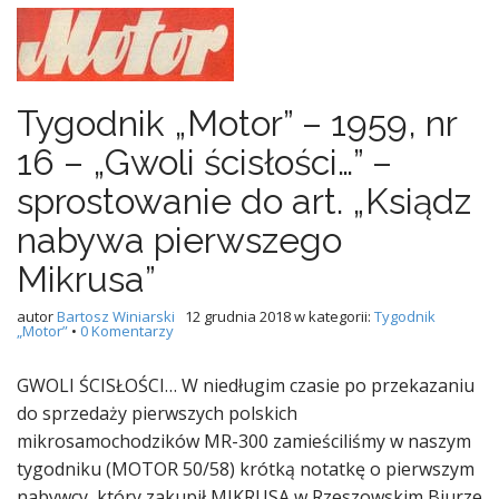
Tygodnik „Motor” – 1959, nr
16 – „Gwoli ścisłości…” –
sprostowanie do art. „Ksiądz
nabywa pierwszego
Mikrusa”
autor
Bartosz Winiarski
12 grudnia 2018
w kategorii:
Tygodnik
„Motor”
•
0 Komentarzy
GWOLI ŚCISŁOŚCI… W niedługim czasie po przekazaniu
do sprzedaży pierwszych polskich
mikrosamochodzików MR-300 zamieściliśmy w naszym
tygodniku (MOTOR 50/58) krótką notatkę o pierwszym
nabywcy, który zakupił MIKRUSA w Rzeszowskim Biurze