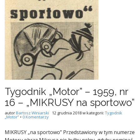
Tygodnik „Motor” – 1959, nr
16 – „MIKRUSY na sportowo”
autor
Bartosz Winiarski
12 grudnia 2018
w kategorii:
Tygodnik
„Motor”
•
0 Komentarzy
MIKRUSY „na sportowo” Przedstawiony w tym numerze
Motoru obraz Mikrusa nie byłby pełny, gdyby pominąć