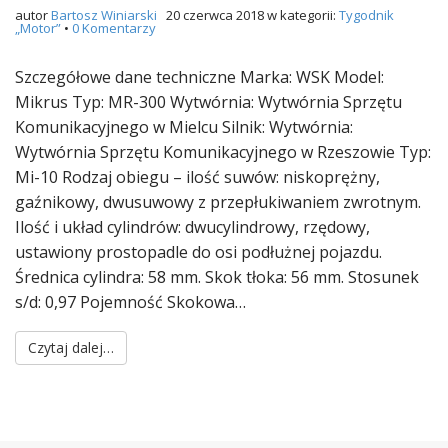
autor
Bartosz Winiarski
20 czerwca 2018
w kategorii:
Tygodnik
„Motor”
•
0 Komentarzy
Szczegółowe dane techniczne Marka: WSK Model:
Mikrus Typ: MR-300 Wytwórnia: Wytwórnia Sprzętu
Komunikacyjnego w Mielcu Silnik: Wytwórnia:
Wytwórnia Sprzętu Komunikacyjnego w Rzeszowie Typ:
Mi-10 Rodzaj obiegu – ilość suwów: niskoprężny,
gaźnikowy, dwusuwowy z prze­płukiwaniem zwrotnym.
Ilość i układ cylindrów: dwucylindrowy, rzędowy,
ustawiony prostopadle do osi podłużnej pojazdu.
Średnica cylindra: 58 mm. Skok tłoka: 56 mm. Stosunek
s/d: 0,97 Pojemność Skokowa…
Czytaj dalej…