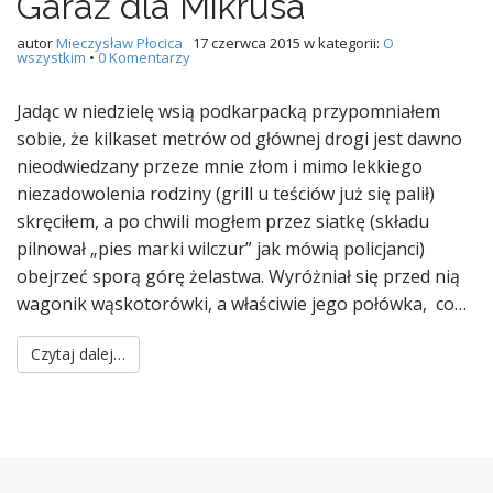
Garaż dla Mikrusa
autor
Mieczysław Płocica
17 czerwca 2015
w kategorii:
O
wszystkim
•
0 Komentarzy
Jadąc w niedzielę wsią podkarpacką przypomniałem
sobie, że kilkaset metrów od głównej drogi jest dawno
nieodwiedzany przeze mnie złom i mimo lekkiego
niezadowolenia rodziny (grill u teściów już się palił)
skręciłem, a po chwili mogłem przez siatkę (składu
pilnował „pies marki wilczur” jak mówią policjanci)
obejrzeć sporą górę żelastwa. Wyróżniał się przed nią
wagonik wąskotorówki, a właściwie jego połówka, co…
Czytaj dalej…