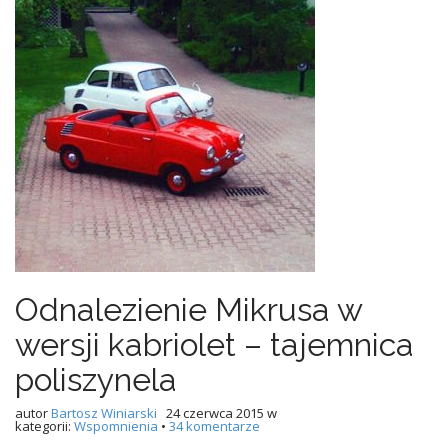
Odnalezienie Mikrusa w
wersji kabriolet – tajemnica
poliszynela
autor
Bartosz Winiarski
24 czerwca 2015
w
kategorii:
Wspomnienia
•
34 komentarze