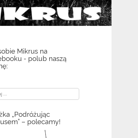
sobie Mikrus na
ebooku - polub naszą
nę:
żka „Podróżując
rusem” – polecamy!