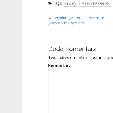
Tags:
kawały
Mikrus na wesoło
P
← Tygodnik „Motor” – 1959, nr 16 –
„Wybaczcie Czytelnicy”
o
s
t
n
Dodaj komentarz
a
v
Twój adres e-mail nie zostanie op
i
Komentarz
g
a
t
i
o
n