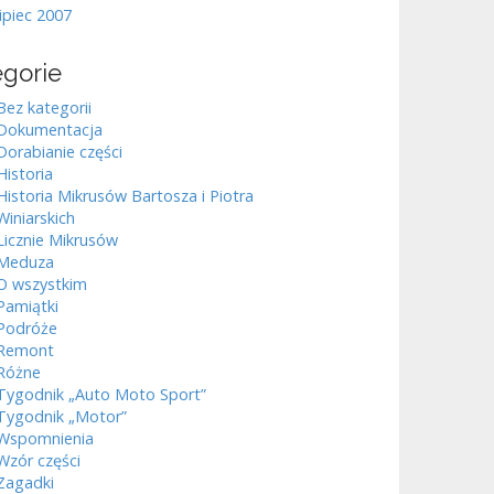
lipiec 2007
egorie
Bez kategorii
Dokumentacja
Dorabianie części
Historia
Historia Mikrusów Bartosza i Piotra
Winiarskich
Licznie Mikrusów
Meduza
O wszystkim
Pamiątki
Podróże
Remont
Różne
Tygodnik „Auto Moto Sport”
Tygodnik „Motor”
Wspomnienia
Wzór części
Zagadki