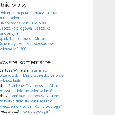
tnie wpisy
Dokumentacja Konstrukcyjna – MR3-
300 – Dekoracje
Na sprzedaż: Mikrus MR-300
Uszczelka progowa i uszczelka
karoseryjna
Spinki tapicerskie do Mikrusa
Schematy, rysunki podzespołów
Mikrusa MR-300
nowsze komentarze
Bartosz Winiarski
-
Stanisław
Orzepowski – Mimo wszystko dało się
Mikrusa lubić…
abc
-
Stanisław Orzepowski – Mimo
wszystko dało się Mikrusa lubić…
abc
-
Stanisław Orzepowski – Mimo
wszystko dało się Mikrusa lubić…
Mieczysław Płocica
-
Komu podłogę?
wezuwiusz3
-
Komu podłogę?