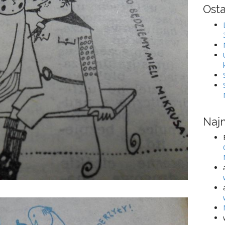
Osta
Naj