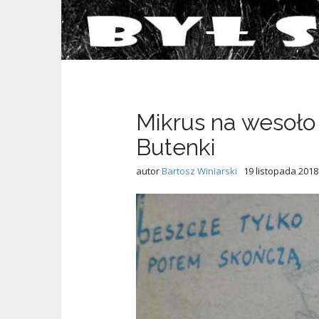
Mikrus na wesoło
Butenki
autor
Bartosz Winiarski
19 listopada 2018