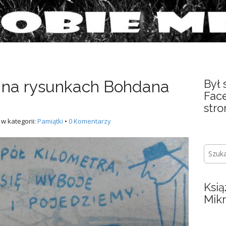
 na rysunkach Bohdana
Był 
Fac
stro
w kategorii:
Pamiątki
•
0 Komentarzy
S
z
u
k
Ksią
a
Mik
j
: