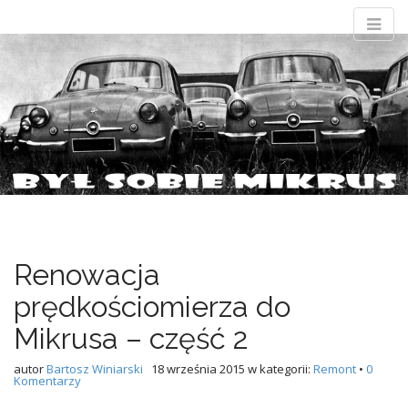
M
S
Był sobie
k
a
i
i
p
n
t
Mikrus
m
o
e
c
Wszystko o Mikrusie MR-300 i jeszcze więcej…
n
o
n
u
t
e
n
Renowacja
t
prędkościomierza do
Mikrusa – część 2
autor
Bartosz Winiarski
18 września 2015
w kategorii:
Remont
•
0
Komentarzy