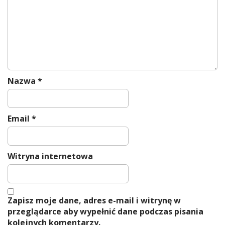
i
o
n
Nazwa
*
Email
*
Witryna internetowa
Zapisz moje dane, adres e-mail i witrynę w
przeglądarce aby wypełnić dane podczas pisania
kolejnych komentarzy.