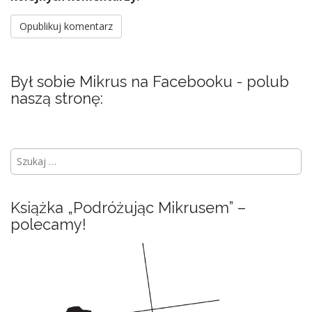
Był sobie Mikrus na Facebooku - polub
naszą stronę:
S
z
u
k
Książka „Podróżując Mikrusem” –
a
polecamy!
j
: