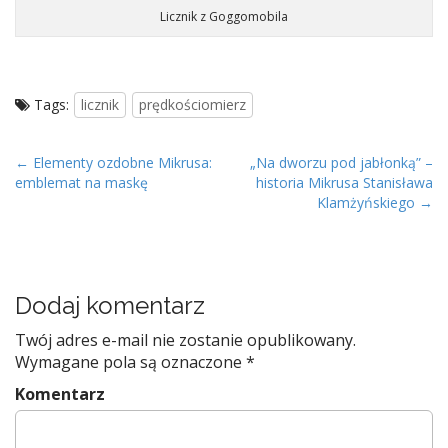
Licznik z Goggomobila
Tags:
licznik
prędkościomierz
P
← Elementy ozdobne Mikrusa:
„Na dworzu pod jabłonką” –
emblemat na maskę
historia Mikrusa Stanisława
o
Klamżyńskiego →
s
t
n
a
Dodaj komentarz
v
Twój adres e-mail nie zostanie opublikowany.
i
Wymagane pola są oznaczone
*
g
Komentarz
a
t