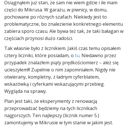
Osiągnąłem już stan, że sam nie wiem gdzie i ile mam
części do Mikrusa. W garażu, w piwnicy, w domu,
pochowane po różnych szafach. Niekiedy jest to
problematyczne, bo znalezienie konkretnego elementu
zabiera sporo czasu. Ale bywa też tak, że taki bałagan w
częściach przynosi dużo radości.
Tak własnie było z licznikiem. Jakiś czas temu opisałem
cztery liczniki, które posiadam, o
tu
. Niedawno przez
przypadek znalazłem piąty prędkościomierz – ależ się
ucieszyłem!!! Zupełnie o nim zapomniałem. Nigdy nie
otwierany, kompletny, z ładnym cyferblatem,
wskazówką i cyferkami wskazującymi przebieg.
Wygląda na sprawy.
Plan jest taki, że eksperymenty z renowacją
przeprowadzać będziemy na tych licznikach
najgorszych. Ten najlepszy (licznik numer 5.)
zamontujemy w Mikrusie w tym stanie w jakim jest.