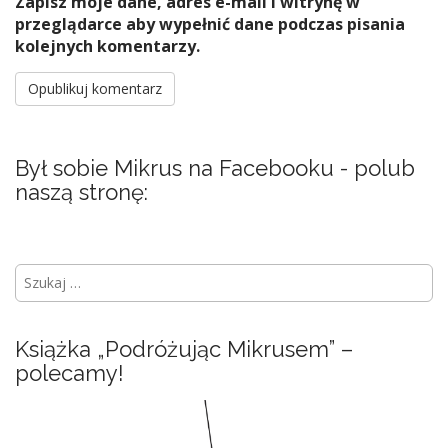
Zapisz moje dane, adres e-mail i witrynę w
przeglądarce aby wypełnić dane podczas pisania
kolejnych komentarzy.
Był sobie Mikrus na Facebooku - polub
naszą stronę:
S
z
u
k
Książka „Podróżując Mikrusem” –
a
polecamy!
j
: