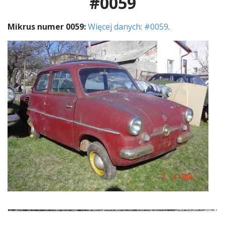
#0059
Mikrus numer 0059:
Więcej danych: #0059
.