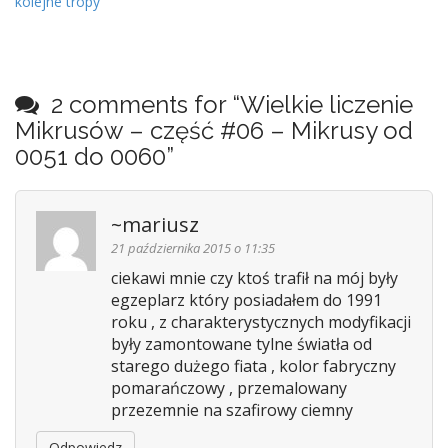
kolejne tropy
o
s
t
n
2 comments for “
Wielkie liczenie
a
Mikrusów – część #06 – Mikrusy od
v
0051 do 0060
”
i
g
a
~mariusz
t
21 października 2015 o 11:35
i
ciekawi mnie czy ktoś trafił na mój były
o
egzeplarz który posiadałem do 1991
n
roku , z charakterystycznych modyfikacji
były zamontowane tylne światła od
starego dużego fiata , kolor fabryczny
pomarańczowy , przemalowany
przezemnie na szafirowy ciemny
Odpowiedz