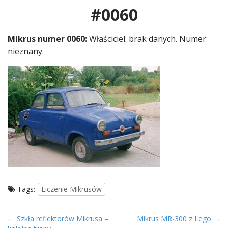
#0060
Mikrus numer 0060:
Właściciel: brak danych. Numer:
nieznany.
Tags:
Liczenie Mikrusów
P
← Szkła reflektorów Mikrusa –
Mikrus MR-300 z Lego →