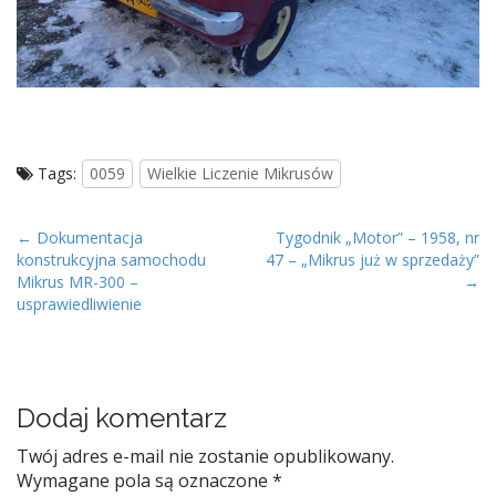
Tags:
0059
Wielkie Liczenie Mikrusów
P
← Dokumentacja
Tygodnik „Motor” – 1958, nr
konstrukcyjna samochodu
47 – „Mikrus już w sprzedaży”
o
Mikrus MR-300 –
→
s
usprawiedliwienie
t
n
a
v
Dodaj komentarz
i
Twój adres e-mail nie zostanie opublikowany.
g
Wymagane pola są oznaczone
*