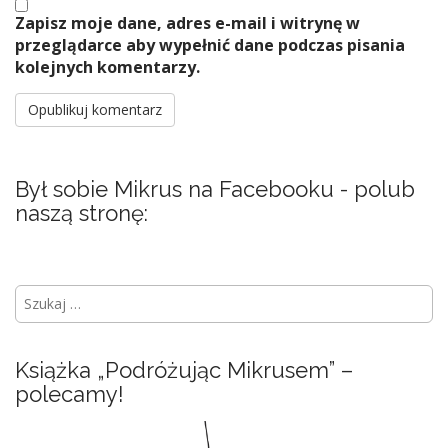
Zapisz moje dane, adres e-mail i witrynę w
przeglądarce aby wypełnić dane podczas pisania
kolejnych komentarzy.
Był sobie Mikrus na Facebooku - polub
naszą stronę:
S
z
u
k
Książka „Podróżując Mikrusem” –
a
polecamy!
j
: