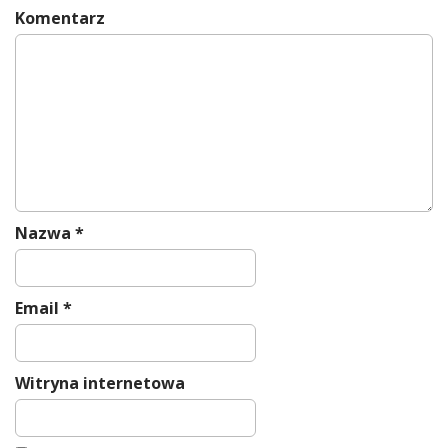
a
Komentarz
t
i
o
n
Nazwa
*
Email
*
Witryna internetowa