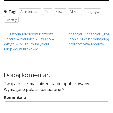
Tags:
Amsterdam
film
klisza
Mikrus
negatyw
rowery
P
← Historia Mikrusów Bartosza
Sensacja!!! Sensacja!!! „Był
i Piotra Winiarskich – Część V –
sobie Mikrus” odnajduję
o
Wizyta w Muzeum Inżynierii
prototypową Meduzę! →
s
Miejskiej w Krakowie
t
n
a
v
Dodaj komentarz
i
Twój adres e-mail nie zostanie opublikowany.
g
Wymagane pola są oznaczone
*
a
Komentarz
t
i