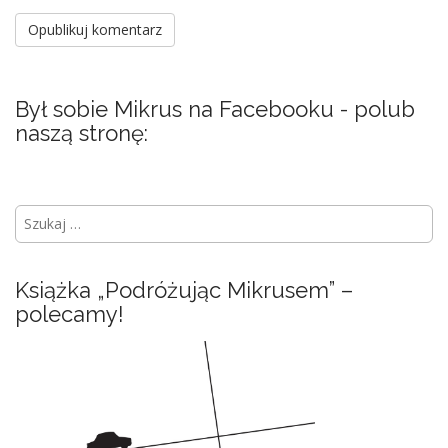
Był sobie Mikrus na Facebooku - polub
naszą stronę:
S
z
u
k
Książka „Podróżując Mikrusem” –
a
polecamy!
j
: