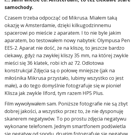
samochody.
Czasem trzeba odpocząć od Mikrusa. Miałem taką
okazję w Amsterdamie, dzięki kilkugodzinnemu
spacerowi po mieście z aparatem. I to nie byle jakim
aparatem, bo testowałem nowy nabytek: Olympusa Pen
EES-2. Aparat nie dość, że na kliszę, to jeszcze bardzo
ciekawy, gdyż na zwykłej kliszy 35 mm, na której zwykle
mieści się 36 klatek, robi ich aż 72. Odlotowa
konstrukcja! Zdjęcia są o połowę mniejsze (jak na
miłośnika Mikrusa przystało, lubimy wszystko co jest
małe), a do tego domyślnie fotografuje się w pionie!
Klisza jak zwykle Ilford, tym razem HP5 Plus.
Film wywoływałem sam. Poniższe fotografie nie są zbyt
dobrej jakości, a wszystko przez to, że nie dysponuję
skanerem negatywów. To po prostu zdjęcia negatywu
wykonane telefonem. Jednym smartfonem podświetla
się negatyw od spodu, drugim fotografuje się negatyw.