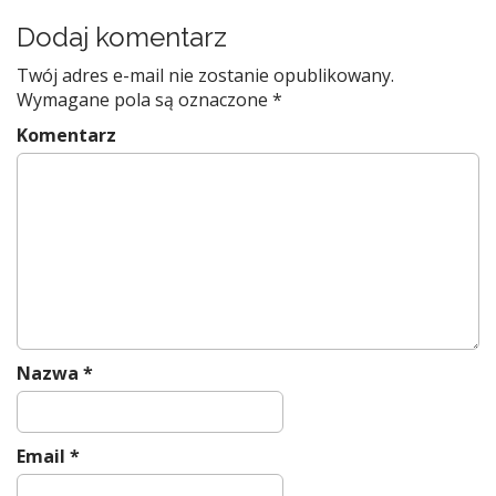
a
Dodaj komentarz
v
Twój adres e-mail nie zostanie opublikowany.
i
Wymagane pola są oznaczone
*
g
Komentarz
a
t
i
o
n
Nazwa
*
Email
*