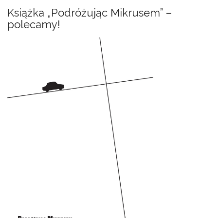
k
Książka „Podróżując Mikrusem” –
a
polecamy!
j
: