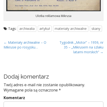
Ulotka reklamowa Mikrusa
Tags:
archiwalia
artykuł
materiały archiwalne
skany
P
← Materiały archiwalne – O
Tygodnik „Motor” – 1959, nr
Mikrusie po rosyjsku…
35 – „Mikrusem na szlaku
o
latarni morskich” →
s
t
n
a
Dodaj komentarz
v
Twój adres e-mail nie zostanie opublikowany.
i
Wymagane pola są oznaczone
*
g
Komentarz
a
t