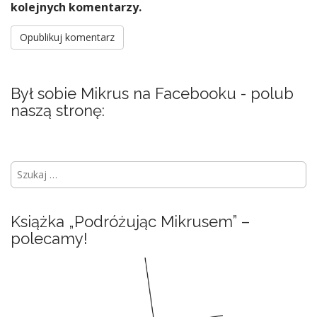
kolejnych komentarzy.
Był sobie Mikrus na Facebooku - polub
naszą stronę:
S
z
u
k
Książka „Podróżując Mikrusem” –
a
polecamy!
j
: