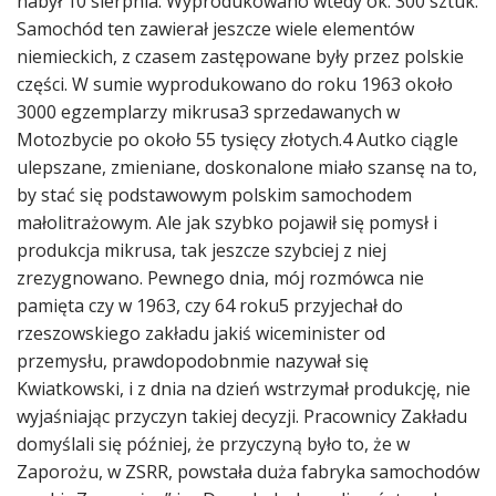
nabył 10 sierpnia. Wyprodukowano wtedy ok. 300 sztuk.
Samochód ten zawierał jeszcze wiele elementów
niemieckich, z czasem zastępowane były przez polskie
części. W sumie wyprodukowano do roku 1963 około
3000 egzemplarzy mikrusa3 sprzedawanych w
Motozbycie po około 55 tysięcy złotych.4 Autko ciągle
ulepszane, zmieniane, doskonalone miało szansę na to,
by stać się podstawowym polskim samochodem
małolitrażowym. Ale jak szybko pojawił się pomysł i
produkcja mikrusa, tak jeszcze szybciej z niej
zrezygnowano. Pewnego dnia, mój rozmówca nie
pamięta czy w 1963, czy 64 roku5 przyjechał do
rzeszowskiego zakładu jakiś wiceminister od
przemysłu, prawdopodobnmie nazywał się
Kwiatkowski, i z dnia na dzień wstrzymał produkcję, nie
wyjaśniając przyczyn takiej decyzji. Pracownicy Zakładu
domyślali się później, że przyczyną było to, że w
Zaporożu, w ZSRR, powstała duża fabryka samochodów