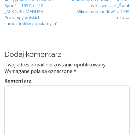
P
Sport” – 1957, nr 22 –
w książeczce „Świat
o
„MIKRUS i MEDUZA –
Mikrosamochodów” z 1959
s
Prototypy polskich
roku →
t
samochodów popularnych”
n
a
v
Dodaj komentarz
i
g
Twój adres e-mail nie zostanie opublikowany.
a
Wymagane pola są oznaczone
*
t
Komentarz
i
o
n