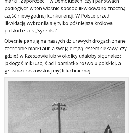
marki „Zaporożec” i w Demoludach, czyli państwach
podległych w ten właśnie sposób likwidowano znaczną
część niewygodnej konkurencji. W Polsce przed
likwidacją wybroniła się tylko późniejsza królowa
polskich szos „Syrenka” .
Obecnie panują na naszych dziurawych drogach znane
zachodnie marki aut, a swoją drogą jestem ciekawy, czy
gdzieś w Rzeszowie lub w okolicy udałoby się znaleźć
jakiegoś mikrusa, ślad i pamiątkę rozwoju polskiej, a
głównie rzeszowskiej myśli technicznej.