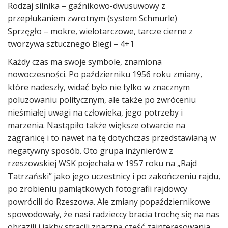
Rodzaj silnika – gaźnikowo-dwusuwowy z
przepłukaniem zwrotnym (system Schmurle)
Sprzęgło – mokre, wielotarczowe, tarcze cierne z
tworzywa sztucznego Biegi – 4+1
Każdy czas ma swoje symbole, znamiona
nowoczesności. Po październiku 1956 roku zmiany,
które nadeszły, widać było nie tylko w znacznym
poluzowaniu politycznym, ale także po zwróceniu
nieśmiałej uwagi na człowieka, jego potrzeby i
marzenia. Nastąpiło także większe otwarcie na
zagranicę i to nawet na tę dotychczas przedstawianą w
negatywny sposób. Oto grupa inżynierów z
rzeszowskiej WSK pojechała w 1957 roku na „Rajd
Tatrzański” jako jego uczestnicy i po zakończeniu rajdu,
po zrobieniu pamiątkowych fotografii rajdowcy
powrócili do Rzeszowa. Ale zmiany popaździernikowe
spowodowały, że nasi radzieccy bracia trochę się na nas
obrazili i jakby stracili znaczną część zainteresowania