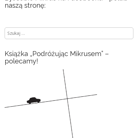
naszą stronę:
S
z
u
k
Książka „Podróżując Mikrusem” –
a
polecamy!
j
: