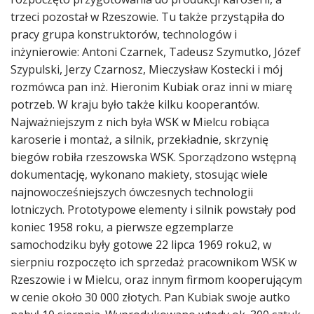
trzeci pozostał w Rzeszowie. Tu także przystąpiła do
pracy grupa konstruktorów, technologów i
inżynierowie: Antoni Czarnek, Tadeusz Szymutko, Józef
Szypulski, Jerzy Czarnosz, Mieczysław Kostecki i mój
rozmówca pan inż. Hieronim Kubiak oraz inni w miarę
potrzeb. W kraju było także kilku kooperantów.
Najważniejszym z nich była WSK w Mielcu robiąca
karoserie i montaż, a silnik, przekładnie, skrzynię
biegów robiła rzeszowska WSK. Sporządzono wstępną
dokumentację, wykonano makiety, stosując wiele
najnowocześniejszych ówczesnych technologii
lotniczych. Prototypowe elementy i silnik powstały pod
koniec 1958 roku, a pierwsze egzemplarze
samochodziku były gotowe 22 lipca 1969 roku2, w
sierpniu rozpoczęto ich sprzedaż pracownikom WSK w
Rzeszowie i w Mielcu, oraz innym firmom kooperującym
w cenie około 30 000 złotych. Pan Kubiak swoje autko