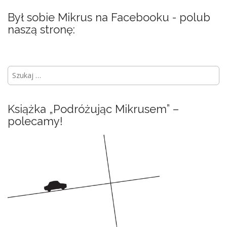
Był sobie Mikrus na Facebooku - polub
naszą stronę:
S
z
u
k
Książka „Podróżując Mikrusem” –
a
polecamy!
j
: