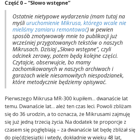
Część 0 – “Słowo wstępne”
Ostatnie nietypowe wydarzenia (mam tutaj na
myśli
uruchomienie Mikrusa, którego wcale nie
mieliśmy zamiaru remontować
) w pewien
sposób zmotywowały mnie to publikacji już
wcześniej przygotowanych tekstów o naszych
Mikrusach. Dzisiaj „Słowo wstępne”, czyli
odcinek zerowy, potem będą kolejne części.
Czytajcie, obserwujcie, bo mamy
zachomikowanych w naszych archiwach i
garażach wiele niesamowitych niespodzianek,
które metodycznie będziemy opisywać.
Pierwszego Mikrusa MR-300 kupiłem… dwanaście lat
temu. Dwanaście lat… ależ ten czas leci. Powoli zbliżam
się do 36 urodzin, a to oznacza, że Mikrusami zajmuję
się już jedną trzecią życia. Na dodatek te proporcje z
czasem się pogłębiają – za dwanaście lat będę zbliżał się
do pięćdziesiątki i wtedy, dokładnie w wieku 48 lat,