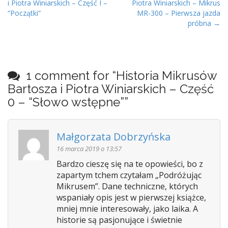
i Piotra Winiarskich – Część I –
Piotra Winiarskich – Mikrus
o
“Początki”
MR-300 – Pierwsza jazda
s
próbna →
t
n
a
v
1 comment for “
Historia Mikrusów
i
Bartosza i Piotra Winiarskich – Część
g
0 – “Słowo wstępne”
”
a
t
Małgorzata Dobrzyńska
i
16 marca 2019 o 13:57
o
n
Bardzo cieszę się na te opowieści, bo z
zapartym tchem czytałam „Podróżując
Mikrusem”. Dane techniczne, których
wspaniały opis jest w pierwszej książce,
mniej mnie interesowały, jako laika. A
historie są pasjonujące i świetnie