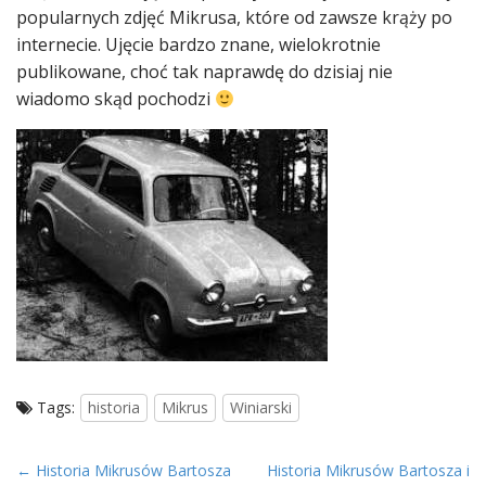
popularnych zdjęć Mikrusa, które od zawsze krąży po
internecie. Ujęcie bardzo znane, wielokrotnie
publikowane, choć tak naprawdę do dzisiaj nie
wiadomo skąd pochodzi
Tags:
historia
Mikrus
Winiarski
P
← Historia Mikrusów Bartosza
Historia Mikrusów Bartosza i