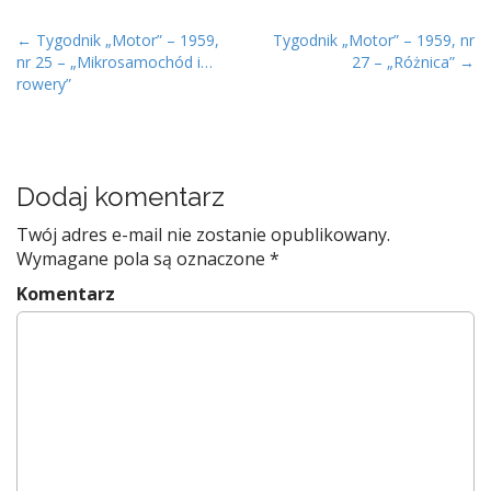
P
← Tygodnik „Motor” – 1959,
Tygodnik „Motor” – 1959, nr
nr 25 – „Mikrosamochód i…
27 – „Różnica” →
o
rowery”
s
t
n
a
Dodaj komentarz
v
Twój adres e-mail nie zostanie opublikowany.
i
Wymagane pola są oznaczone
*
g
Komentarz
a
t
i
o
n