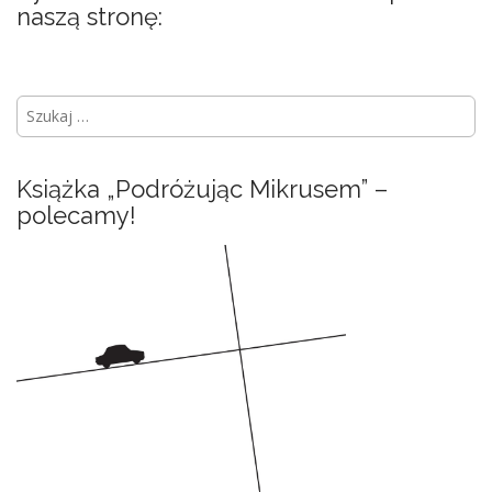
naszą stronę:
S
z
u
k
Książka „Podróżując Mikrusem” –
a
polecamy!
j
: