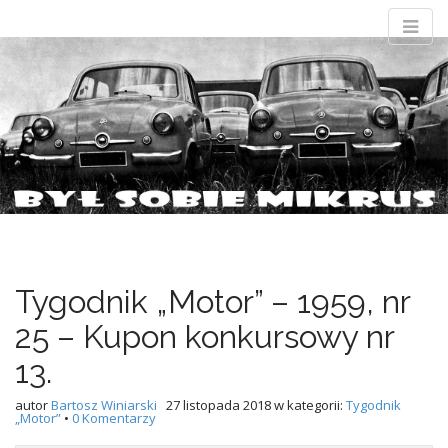
M
S
Był sobie
k
a
i
i
p
n
t
Mikrus
m
o
e
c
Wszystko o Mikrusie MR-300 i jeszcze więcej…
n
o
n
u
t
e
n
Tygodnik „Motor” – 1959, nr
t
25 – Kupon konkursowy nr
13.
autor
Bartosz Winiarski
27 listopada 2018
w kategorii:
Tygodnik
„Motor”
•
0 Komentarzy